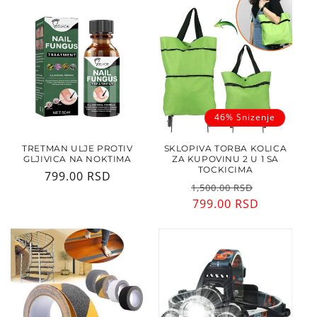
46% Snizenje
TRETMAN ULJE PROTIV
SKLOPIVA TORBA KOLICA
GLJIVICA NA NOKTIMA
ZA KUPOVINU 2 U 1 SA
TOCKICIMA
Regularna
799.00 RSD
Regularna
Cena
1,500.00 RSD
cena
cena
799.00 RSD
sa
popusto