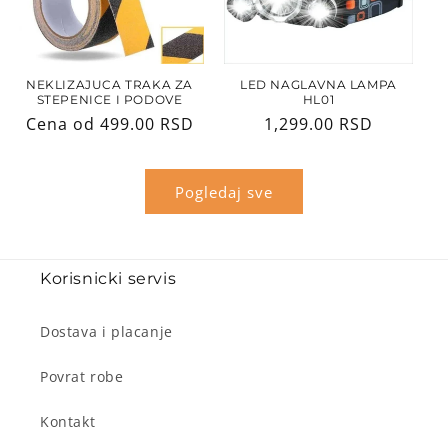
NEKLIZAJUCA TRAKA ZA
LED NAGLAVNA LAMPA
STEPENICE I PODOVE
HL01
Regularna
Cena od 499.00 RSD
Regularna
1,299.00 RSD
cena
cena
Pogledaj sve
Korisnicki servis
Dostava i placanje
Povrat robe
Kontakt