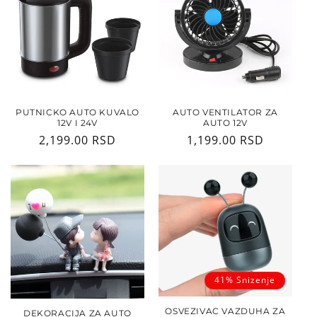
PUTNICKO AUTO KUVALO
AUTO VENTILATOR ZA
12V I 24V
AUTO 12V
Regularna
2,199.00 RSD
Regularna
1,199.00 RSD
cena
cena
41% Snizenje
OSVEZIVAC VAZDUHA ZA
DEKORACIJA ZA AUTO