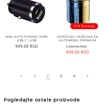
41% Snizenje
MINI AUTO PUNJAC 100W
OSVEZIVAC VAZDUHA ZA
USB C I USB
AUTOMOBIL PREMIUM
Regularna
999.00 RSD
Regularna
Cena
1,200.00 RSD
cena
cena
699.00 RSD
sa
popusto
2
1
3
4
Pogledajte ostale proizvode