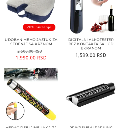
20% Snizenje
UDOBAN MEMO JASTUK ZA
DIGITALNI ALKOTESTER
SEDENJE SA KRZNOM
BEZ KONTAKTA SA LCD
EKRANOM
Regularna
Cena
2,500.00 RSD
Regularna
1,599.00 RSD
1,990.00 RSD
cena
sa
cena
popustom
MERAC DEBLJINE LAKA ZA
PRIVREMENI PARKING