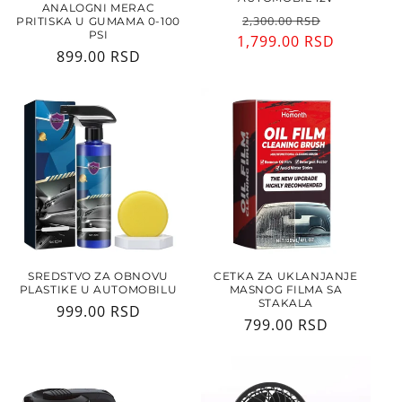
ANALOGNI MERAC
Regularna
Cena
2,300.00 RSD
PRITISKA U GUMAMA 0-100
PSI
1,799.00 RSD
cena
sa
Regularna
899.00 RSD
popusto
cena
SREDSTVO ZA OBNOVU
CETKA ZA UKLANJANJE
PLASTIKE U AUTOMOBILU
MASNOG FILMA SA
STAKALA
Regularna
999.00 RSD
Regularna
799.00 RSD
cena
cena