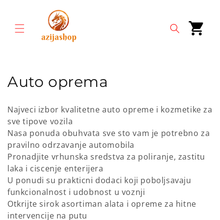
Preskoci
na
sadrzaj
Korpa
K
Auto oprema
o
Najveci izbor kvalitetne auto opreme i kozmetike za
l
sve tipove vozila
Nasa ponuda obuhvata sve sto vam je potrebno za
e
pravilno odrzavanje automobila
k
Pronadjite vrhunska sredstva za poliranje, zastitu
laka i ciscenje enterijera
c
U ponudi su prakticni dodaci koji poboljsavaju
funkcionalnost i udobnost u voznji
i
Otkrijte sirok asortiman alata i opreme za hitne
j
intervencije na putu