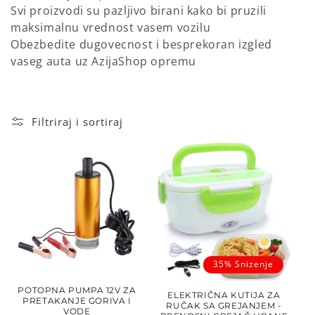
Svi proizvodi su pazljivo birani kako bi pruzili
a
maksimalnu vrednost vasem vozilu
:
Obezbedite dugovecnost i besprekoran izgled
vaseg auta uz AzijaShop opremu
Filtriraj i sortiraj
35% Snizenje
POTOPNA PUMPA 12V ZA
ELEKTRIČNA KUTIJA ZA
PRETAKANJE GORIVA I
RUČAK SA GREJANJEM -
VODE