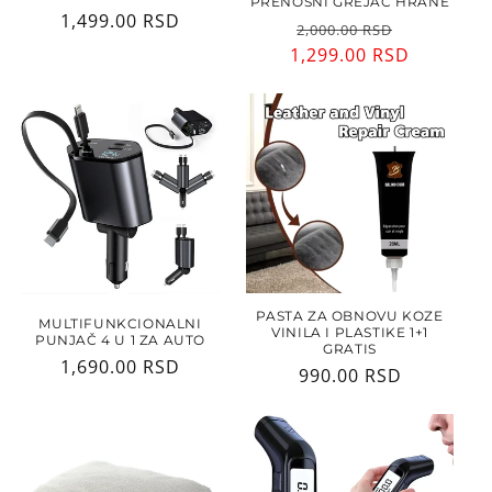
PRENOSNI GREJAČ HRANE
Regularna
1,499.00 RSD
Regularna
Cena
2,000.00 RSD
cena
1,299.00 RSD
cena
sa
popusto
PASTA ZA OBNOVU KOZE
MULTIFUNKCIONALNI
VINILA I PLASTIKE 1+1
PUNJAČ 4 U 1 ZA AUTO
GRATIS
Regularna
1,690.00 RSD
Regularna
990.00 RSD
cena
cena