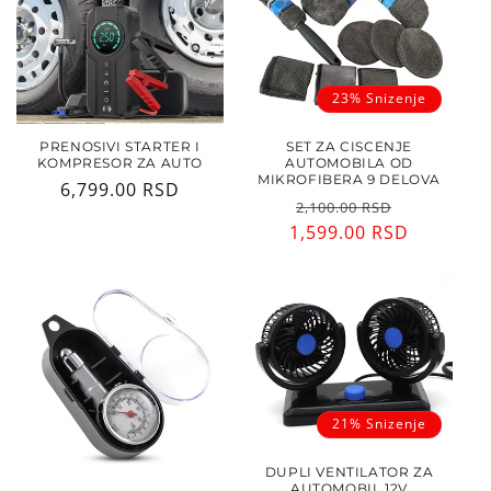
23% Snizenje
PRENOSIVI STARTER I
SET ZA CISCENJE
KOMPRESOR ZA AUTO
AUTOMOBILA OD
MIKROFIBERA 9 DELOVA
Regularna
6,799.00 RSD
Regularna
Cena
2,100.00 RSD
cena
1,599.00 RSD
cena
sa
popusto
21% Snizenje
DUPLI VENTILATOR ZA
AUTOMOBIL 12V